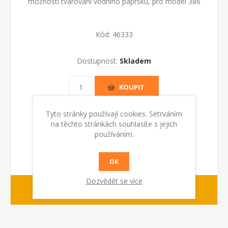
možností tvarování vodního paprsku, pro model 386
Kód:
46333
Dostupnost:
Skladem
KOUPIT
Tyto stránky používají cookies. Setrváním
na těchto stránkách souhlasíte s jejich
používáním.
OK
Dozvědět se více
1-2 dny
dodací lhůta :