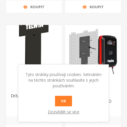
KOUPIT
KOUPIT
Tyto stránky používají cookies. Setrváním
na těchto stránkách souhlasíte s jejich
používáním.
Držák k nabíječce Doctor
Držák na zeď pro
Charge 130
nabíječky Pulse EVO
OK
1 901 Kč s DPH
1 901 Kč s DPH
Dozvědět se více