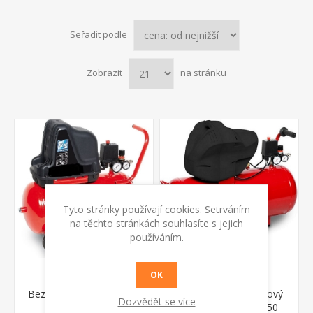
Seřadit podle
Zobrazit
na stránku
Tyto stránky používají cookies. Setrváním
na těchto stránkách souhlasíte s jejich
používáním.
OK
Bezolejový kompresor F
Bezolejový dvoupístový
Dozvědět se více
201/24 Fiac
kompresor F 6000/50