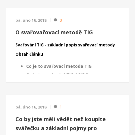
Naše nabídka plazmových řezaček
ZDE >>>>
1/ Jak funguje plazmová řezačka
0
pá, úno 16, 2018
Plazmová řezačka
je elektrick...
O svařovařovací metodě TIG
Svařování TIG - základní popis svařovací metody
Obsah článku
Co je to svařovací metoda TIG
Co je to svařování TIG AC/DC
Co je to HF/LIFT
Specifické funkce svářeček TIG
Ovládací panel svářečky TIG AC/DC s
1
pá, úno 16, 2018
legendou
Co by jste měli vědět než koupíte
Svařovací metoda TIG
svářečku a základní pojmy pro
(Tungsten Inert Gass)