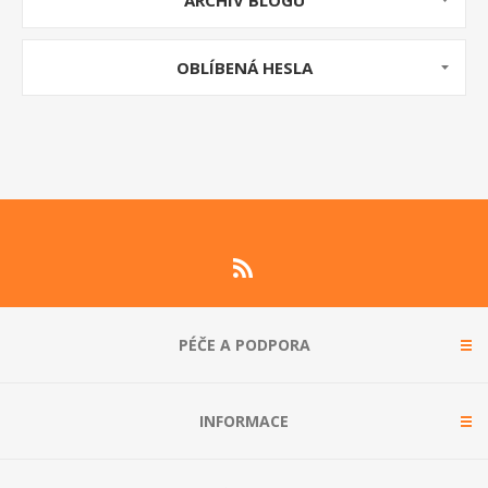
ARCHIV BLOGU
Vysokotlaké čističe s ohřevem vody
Vysokotlaké čističe profesion...
OBLÍBENÁ HESLA
PÉČE A PODPORA
INFORMACE