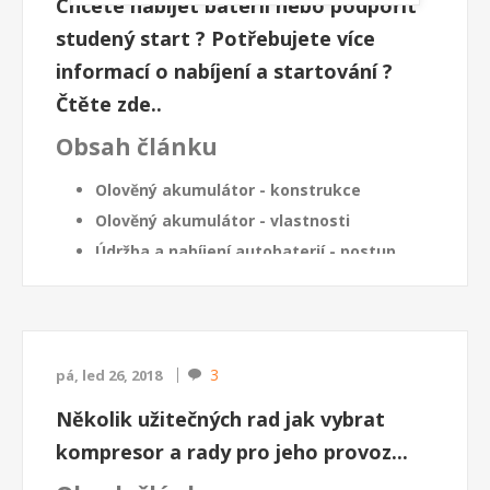
Chcete nabíjet baterii nebo podpořit
Pro zvýšení b...
studený start ? Potřebujete více
informací o nabíjení a startování ?
Čtěte zde..
Obsah článku
Olověný akumulátor - konstrukce
Olověný akumulátor - vlastnosti
Údržba a nabíjení autobaterií - postup
Nejčastější závady autobaterí
Co je dobré vědět o podpoře startu
Olověný akumulátor -
3
pá, led 26, 2018
konstrukce
Několik užitečných rad jak vybrat
Dnes, nejčastěji používané autobaterie, jsou olověné
s náplní ředěné kyselin...
kompresor a rady pro jeho provoz...