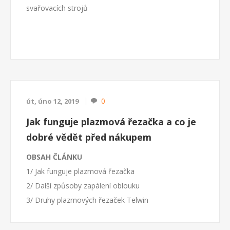
svařovacích strojů
0
út, úno 12, 2019
Jak funguje plazmová řezačka a co je
dobré vědět před nákupem
OBSAH ČLÁNKU
1/ Jak funguje plazmová řezačka
2/ Další způsoby zapálení oblouku
3/ Druhy plazmových řezaček Telwin
4/ Na co dbát při provozu plazmové řezačky
5/ Rady před nákupem plazmové řezačky