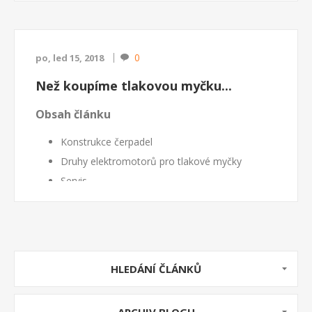
elelektromagnetického záření s ohledem na hygienu
práce. Výrobky firmy Telwin d...
0
po, led 15, 2018
Než koupíme tlakovou myčku...
Obsah článku
Konstrukce čerpadel
Druhy elektromotorů pro tlakové myčky
Servis
Jak se orientovat při koupi
Na co si dát pozor při provozu
Výběr tlakové myčky podle předpokládané
zátěže
HLEDÁNÍ ČLÁNKŮ
Naše nabídka vysokotlakých čističů: