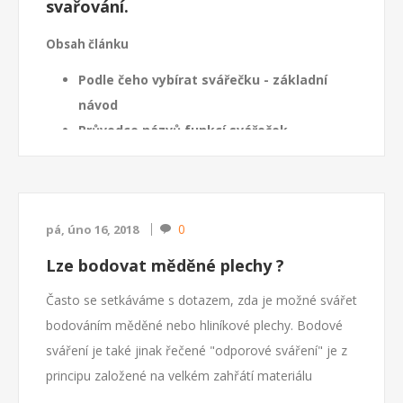
svařování.
Obsah článku
Podle čeho vybírat svářečku - základní
návod
Průvodce názvů funkcí svářeček
Doporučené hodnoty svářecího proudu pro
obalované elektrody
Vhodné druhy proudu pro svařování TIG
0
pá, úno 16, 2018
pro různé svařované materiály
Lze bodovat měděné plechy ?
Podle čeho vybírat svářečku - základní návod
Vážení návštěvníci
našeho e-...
Často se setkáváme s dotazem, zda je možné svářet
Svařování TIG
představuje svař...
bodováním měděné nebo hliníkové plechy. Bodové
sváření je také jinak řečené "odporové sváření" je z
principu založené na velkém zahřátí materiálu
následkem průchodu proudu v malém bodě.