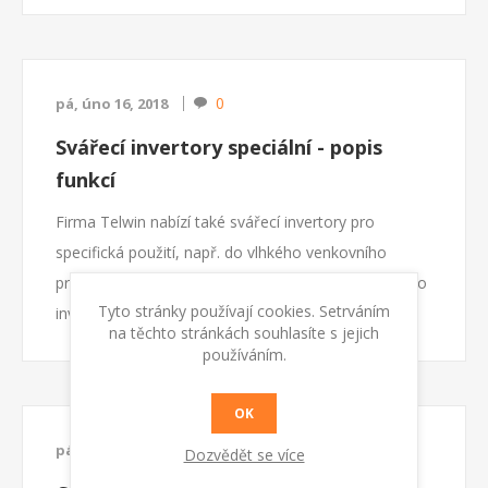
Podmínkou je ovšem ještě, že materiál má nějaký
relevantní měrný...
0
pá, úno 16, 2018
Svářecí invertory speciální - popis
funkcí
Firma Telwin nabízí také svářecí invertory pro
specifická použití, např. do vlhkého venkovního
prostředí s možností napájení elektrocentrálou. Tyto
Tyto stránky používají cookies. Setrváním
invertorové svářečky jsou vybaveny řadou
na těchto stránkách souhlasíte s jejich
doplňkových funkcí.
používáním.
Zde jsou jejich významy:
OK
Co je to
VRD?
0
pá, led 26, 2018
Dozvědět se více
VRD - Voltage Reduction Device
: