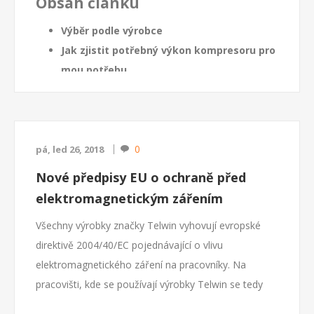
Obsah článku
Výběr podle výrobce
Jak zjistit potřebný výkon kompresoru pro
mou potřebu
Druhy použití kompresorů
Jak velkou tlakovou nádobu
Kompresor olejový
nebo
kompresor
bezolejový
?
0
pá, led 26, 2018
Hlučnost kompresoru
Nové předpisy EU o ochraně před
Umístění kompresoru
elektromagnetickým zářením
Provoz kompresoru
Všechny výrobky značky Telwin vyhovují evropské
Trocha legislativy
direktivě 2004/40/EC pojednávající o vlivu
Něco z bezpečnosti
elektromagnetického záření na pracovníky. Na
Váže...
pracovišti, kde se používají výrobky Telwin se tedy
nemusí dodatečně měřit intenzita