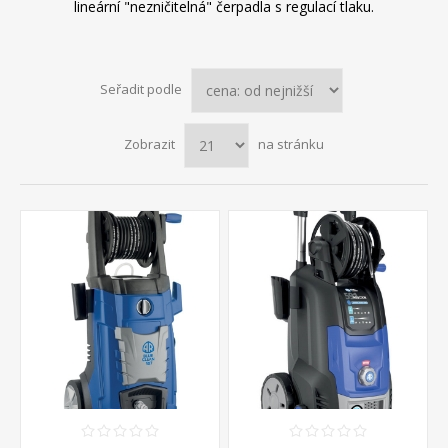
lineární "nezničitelná" čerpadla s regulací tlaku.
Seřadit podle
Zobrazit
na stránku