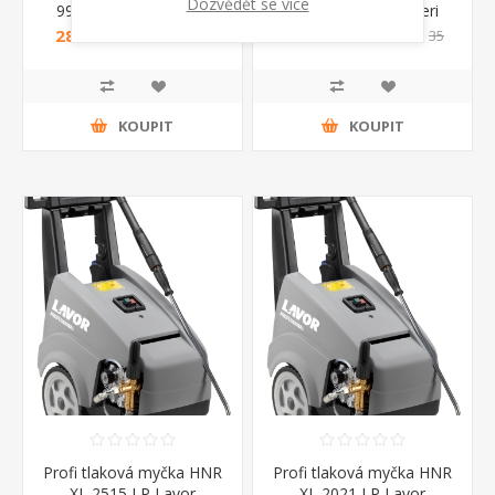
Dozvědět se více
990 Annovi Reverberi
970 Annovi Reverberi
28 789 Kč s DPH
29 453 Kč s DPH
31
35
250 Kč s DPH
547 Kč s DPH
KOUPIT
KOUPIT
Profi tlaková myčka HNR
Profi tlaková myčka HNR
XL 2515 LP Lavor
XL 2021 LP Lavor