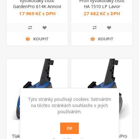
Vysokotlaký čistič
Profi vysokotlaký čistič
GardenPro 614K Annovi
HA 1510 LP Lavor
Reverberi
17 969 Kč s DPH
27 682 Kč s DPH
KOUPIT
KOUPIT
Tyto stránky používají cookies. Setrváním
na těchto stránkách souhlasíte s jejich
používáním.
OK
Tlaková myčka HeavyPro
Tlaková myčka HeavyPro