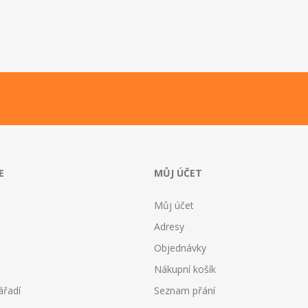
E
MŮJ ÚČET
Můj účet
Adresy
Objednávky
Nákupní košík
ářadí
Seznam přání