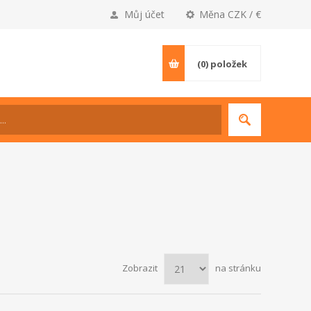
Můj účet
Měna CZK / €
(0)
položek
Zobrazit
na stránku