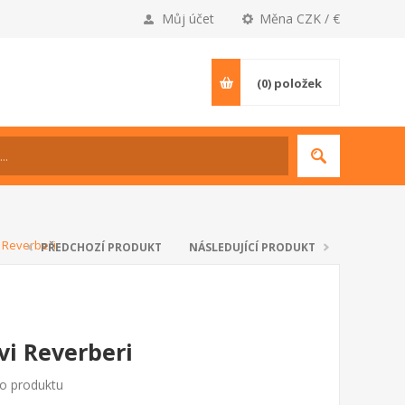
Můj účet
Měna CZK / €
(0)
položek
 Reverberi
PŘEDCHOZÍ PRODUKT
NÁSLEDUJÍCÍ PRODUKT
vi Reverberi
to produktu