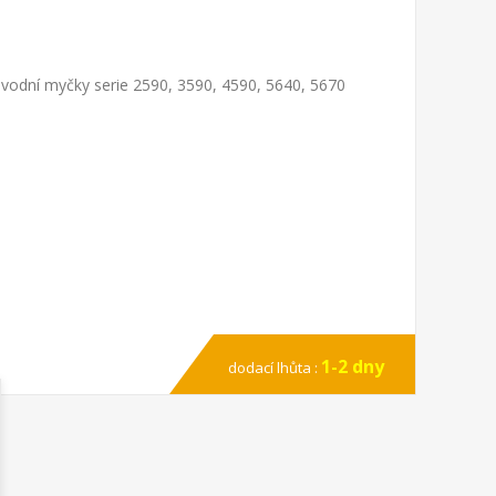
ovodní myčky serie 2590, 3590, 4590, 5640, 5670
1-2 dny
dodací lhůta :