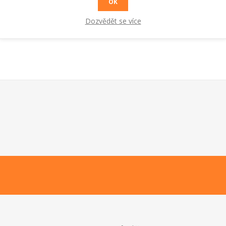
OK
Dozvědět se více
udenovodní myčky serie 2590, 3590, 4590, 5640, 5670