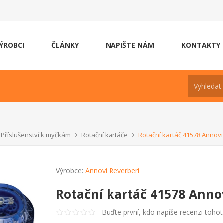
ÝROBCI
ČLÁNKY
NAPIŠTE NÁM
KONTAKTY
Příslušenství k myčkám
Rotační kartáče
Rotační kartáč 41578 Annovi
Výrobce:
Annovi Reverberi
Rotační kartáč 41578 Anno
Buďte první, kdo napíše recenzi toho