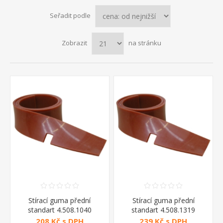
Seřadit podle
Zobrazit
na stránku
Stírací guma přední
Stírací guma přední
standart 4.508.1040
standart 4.508.1319
208 Kč s DPH
239 Kč s DPH