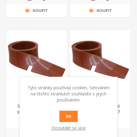
KOUPIT
KOUPIT
Tyto stránky používají cookies. Setrváním
na těchto stránkách souhlasíte s jejich
používáním.
Stírací guma přední
Stírací guma přední
standart 4.508.0646
standart 4.508.0217
OK
417 Kč s DPH
539 Kč s DPH
Dozvědět se více