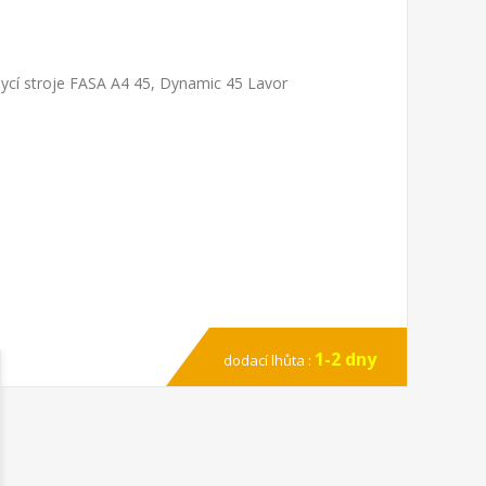
ycí stroje FASA A4 45, Dynamic 45 Lavor
1-2 dny
dodací lhůta :