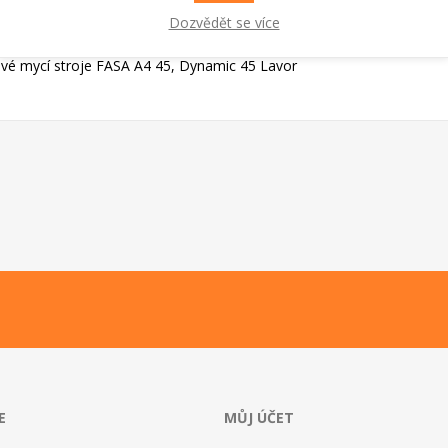
Dozvědět se více
ové mycí stroje FASA A4 45, Dynamic 45 Lavor
E
MŮJ ÚČET