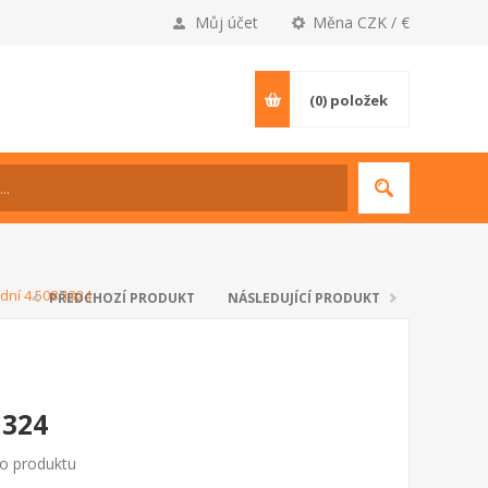
Můj účet
Měna CZK / €
(0)
položek
dní 4.508.1324
PŘEDCHOZÍ PRODUKT
NÁSLEDUJÍCÍ PRODUKT
1324
to produktu