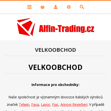
VELKOOBCHOD
VELKOOBCHOD
Informace pro obchodníky:
Naše společnost je významným dovozce italských výrobců
značek
Telwin
,
Fasa
,
Lavor
,
Fiac
,
Annovi Reverberi
. V případě