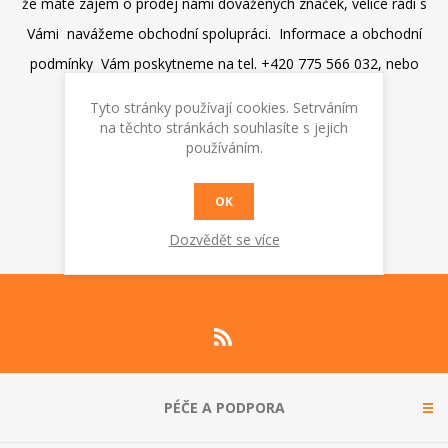
že máte zájem o prodej námi dovážených značek, velice rádi s
Vámi navážeme obchodní spolupráci. Informace a obchodní
podmínky Vám poskytneme na tel. +420 775 566 032, nebo
na
v.pleticha@alfin-trading.cz
Tyto stránky používají cookies. Setrváním
na těchto stránkách souhlasíte s jejich
používáním.
OK
Dozvědět se více
PÉČE A PODPORA