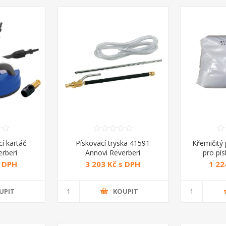
í kartáč
Pískovací tryska 41591
Křemičitý 
rberi
Annovi Reverberi
pro pí
R
s DPH
3 203 Kč s DPH
1 22
UPIT
KOUPIT