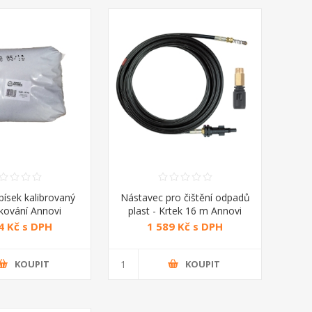
písek kalibrovaný
Nástavec pro čištění odpadů
skování Annovi
plast - Krtek 16 m Annovi
everberi
Reverberi
4 Kč s DPH
1 589 Kč s DPH
KOUPIT
KOUPIT