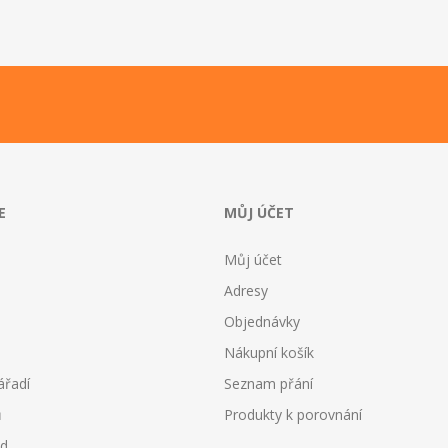
E
MŮJ ÚČET
Můj účet
Adresy
Objednávky
Nákupní košík
ářadí
Seznam přání
ů
Produkty k porovnání
od