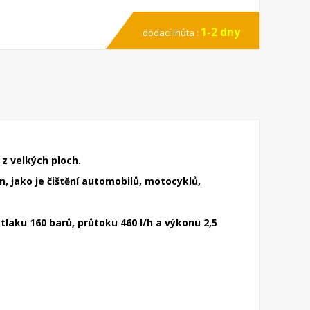
1-2 dny
dodací lhůta :
z velkých ploch.
, jako je čištění automobilů, motocyklů,
aku 160 barů, průtoku 460 l/h a výkonu 2,5