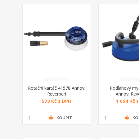
Rotační kartáč 41578 Annovi
Podlahový myc
Reverberi
Annovi Reve
573 Kč s DPH
1 654 Kč 
KOUPIT
KO