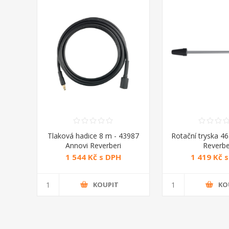
Tlaková hadice 8 m - 43987
Rotační tryska 4
Annovi Reverberi
Reverbe
1 544 Kč s DPH
1 419 Kč 
KOUPIT
KO