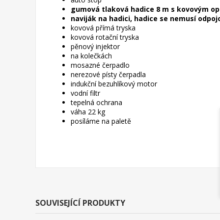
gumová tlaková hadice 8 m s kovovým op
naviják na hadici, hadice se nemusí odpoj
kovová přímá tryska
kovová rotační tryska
pěnový injektor
na kolečkách
mosazné čerpadlo
nerezové písty čerpadla
indukční bezuhlíkový motor
vodní filtr
tepelná ochrana
váha 22 kg
posíláme na paletě
SOUVISEJÍCÍ PRODUKTY