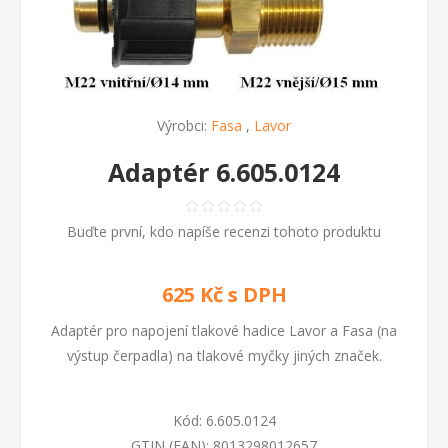
Výrobci:
Fasa
,
Lavor
Adaptér 6.605.0124
Buďte první, kdo napíše recenzi tohoto produktu
625 Kč s DPH
Adaptér pro napojení tlakové hadice Lavor a Fasa (na
výstup čerpadla) na tlakové myčky jiných značek.
Kód:
6.605.0124
GTIN (EAN):
8013298012657