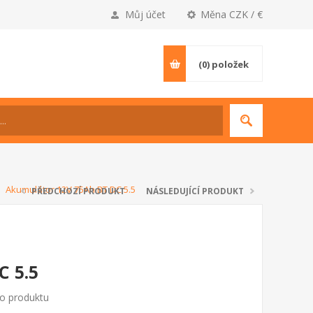
Můj účet
Měna CZK / €
(0)
položek
Akumulátor 12V 75Ah BT DC 5.5
PŘEDCHOZÍ PRODUKT
NÁSLEDUJÍCÍ PRODUKT
C 5.5
to produktu