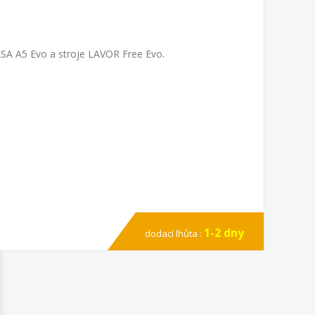
ASA A5 Evo a stroje LAVOR Free Evo.
1-2 dny
dodací lhůta :