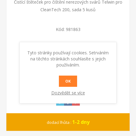
Čistící štěteček pro čištění nerezových svárů Telwin pro
CleanTech 200, sada 5 kusů
Kód:
981863
Dostupnost:
Skladem
Tyto stránky používají cookies. Setrváním
na těchto stránkách souhlasíte s jejich
KOUPIT
používáním.
OK
Dozvědět se více
1-2 dny
dodací lhůta :