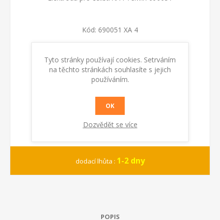
Kód:
690051 XA 4
Tyto stránky používají cookies. Setrváním
KOUPIT
na těchto stránkách souhlasíte s jejich
používáním.
OK
Dozvědět se více
1-2 dny
dodací lhůta :
POPIS