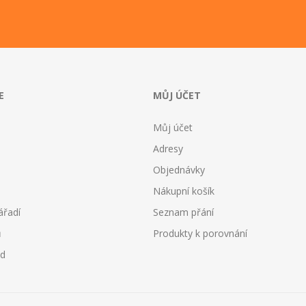
E
MŮJ ÚČET
Můj účet
Adresy
Objednávky
Nákupní košík
ářadí
Seznam přání
ů
Produkty k porovnání
od