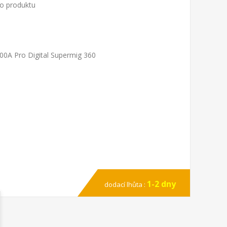
to produktu
00A Pro Digital Supermig 360
1-2 dny
dodací lhůta :