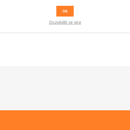
OK
Dozvědět se více
0A