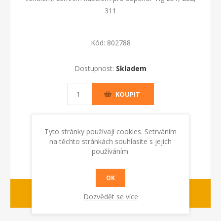
311
Kód:
802788
Dostupnost:
Skladem
KOUPIT
Tyto stránky používají cookies. Setrváním
na těchto stránkách souhlasíte s jejich
používáním.
OK
1-2 dny
dodací lhůta :
Dozvědět se více