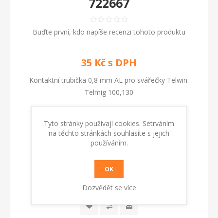
722667
Buďte první, kdo napíše recenzi tohoto produktu
35 Kč s DPH
Kontaktní trubička 0,8 mm AL pro svářečky Telwin:
Telmig 100,130
Tyto stránky používají cookies. Setrváním
Kód:
722667
na těchto stránkách souhlasíte s jejich
používáním.
Dostupnost:
Skladem
OK
KOUPIT
Dozvědět se více