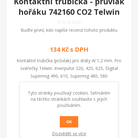
Kontaktní trubička - průvlak
hořáku 742160 CO2 Telwin
Buďte první, kdo napíše recenzi tohoto produktu
134 Kč s DPH
Kontaktní trubička (průvlak) pro dráty Al 1,2 mm. Pro
svářečky Telwin: Inverpulse 320, 425, 625, Digital
Supermig 490, 610, Supermig 480, 580
Tyto stránky používají cookies. Setrváním
Kód:
742160
na těchto stránkách souhlasíte s jejich
používáním.
Dostupnost:
Skladem
OK
KOUPIT
Dozvědět se více