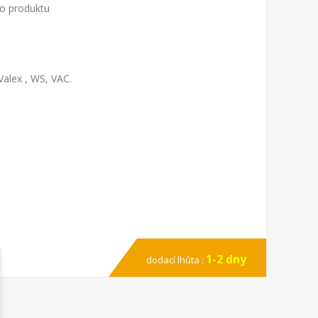
to produktu
Valex , WS, VAC.
1-2 dny
dodací lhůta :