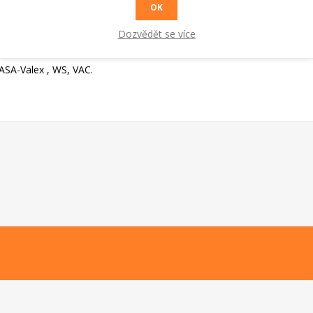
OK
RADY A TIPY
Dozvědět se více
ASA-Valex , WS, VAC.