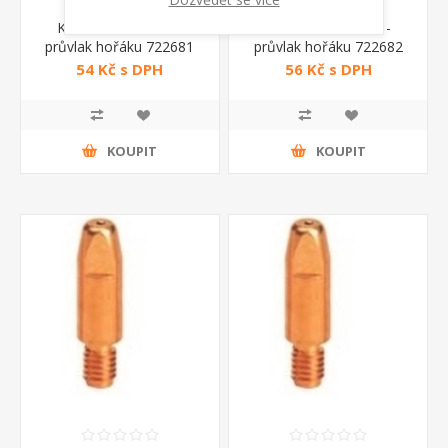
Kontaktní trubička -
Kontaktní trubička -
průvlak hořáku 722681
průvlak hořáku 722682
CO2 Telwin
CO2 Telwin
54 Kč s DPH
56 Kč s DPH
KOUPIT
KOUPIT