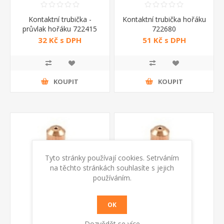
Kontaktní trubička -
Kontaktní trubička hořáku
průvlak hořáku 722415
722680
CO2 Telwin
32 Kč s DPH
51 Kč s DPH
KOUPIT
KOUPIT
Tyto stránky používají cookies. Setrváním
na těchto stránkách souhlasíte s jejich
používáním.
OK
Dozvědět se více