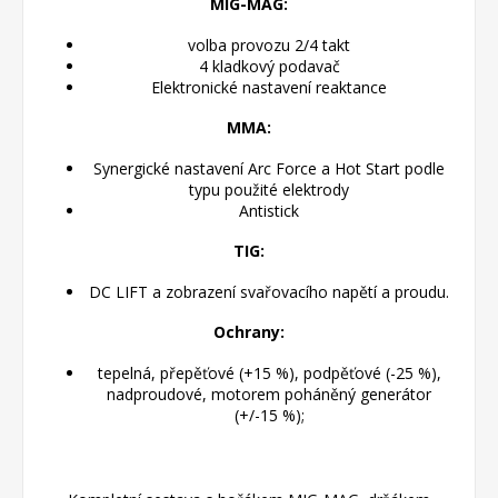
MIG-MAG:
volba provozu 2/4 takt
4 kladkový podavač
Elektronické nastavení reaktance
MMA:
Synergické nastavení Arc Force a Hot Start podle
typu použité elektrody
Antistick
TIG:
DC LIFT a zobrazení svařovacího napětí a proudu.
Ochrany:
tepelná, přepěťové (+15 %), podpěťové (-25 %),
nadproudové, motorem poháněný generátor
(+/-15 %);