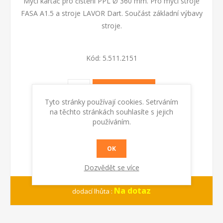
Mycí kartáč pro čištění PPL Ø 360 mm. Pro mycí stroje
FASA A1.5 a stroje LAVOR Dart. Součást základní výbavy
stroje.
Kód:
5.511.2151
KOUPIT
Tyto stránky používají cookies. Setrváním
na těchto stránkách souhlasíte s jejich
používáním.
OK
Dozvědět se více
Na dotaz
dodací lhůta :