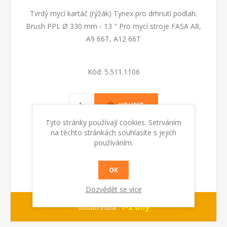
Tvrdý mycí kartáč (rýžák) Tynex pro drhnutí podlah.
Brush PPL Ø 330 mm - 13 " Pro mycí stroje FASA A8,
A9 66T, A12 66T
Kód:
5.511.1106
KOUPIT
Tyto stránky používají cookies. Setrváním
na těchto stránkách souhlasíte s jejich
používáním.
OK
Dozvědět se více
1-2 dny
dodací lhůta :