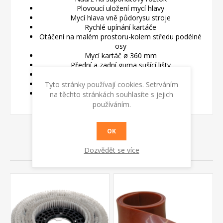
Plovoucí uložení mycí hlavy
Mycí hlava vně půdorysu stroje
Rychlé upínání kartáče
Otáčení na malém prostoru-kolem středu podélné
osy
Mycí kartáč ø 360 mm
Přední a zadní guma sušící lišty
Konstantní přítlak kartáče na podlahu
Elektrický systém sejmutí mycího kartáče
Tyto stránky používají cookies. Setrváním
Produktový list
ZDE >>>>
na těchto stránkách souhlasíte s jejich
používáním.
OK
SOUVISEJÍCÍ PRODUKTY
Dozvědět se více