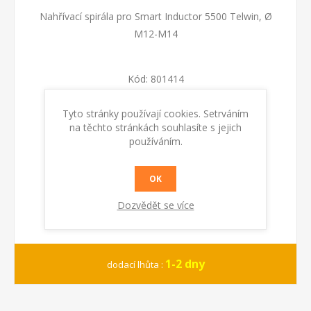
Nahřívací spirála pro Smart Inductor 5500 Telwin, Ø
M12-M14
Kód:
801414
Tyto stránky používají cookies. Setrváním
KOUPIT
na těchto stránkách souhlasíte s jejich
používáním.
OK
Dozvědět se více
1-2 dny
dodací lhůta :