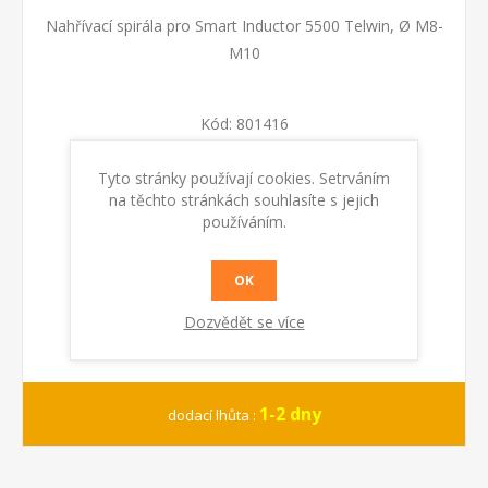
Nahřívací spirála pro Smart Inductor 5500 Telwin, Ø M8-
M10
Kód:
801416
Tyto stránky používají cookies. Setrváním
KOUPIT
na těchto stránkách souhlasíte s jejich
používáním.
OK
Dozvědět se více
1-2 dny
dodací lhůta :