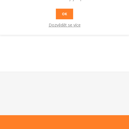
OK
pnice
Dozvědět se více