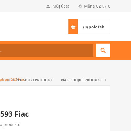
Můj účet
Měna CZK / €
(0)
položek
etrem 593 Fiac
PŘEDCHOZÍ PRODUKT
NÁSLEDUJÍCÍ PRODUKT
593 Fiac
to produktu