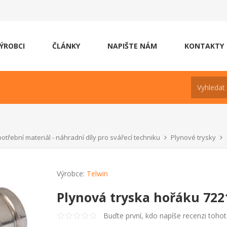
ÝROBCI
ČLÁNKY
NAPIŠTE NÁM
KONTAKTY
otřební materiál - náhradní díly pro svářecí techniku
Plynové trysky
Výrobce:
Telwin
Plynová tryska hořáku 722
Buďte první, kdo napíše recenzi toho