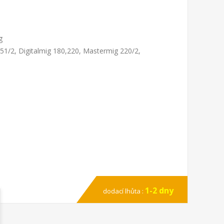
g
51/2, Digitalmig 180,220, Mastermig 220/2,
1-2 dny
dodací lhůta :