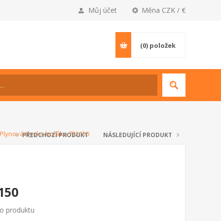
Můj účet
Měna CZK / €
(0)
položek
Plynová tryska hořáku 722150
PŘEDCHOZÍ PRODUKT
NÁSLEDUJÍCÍ PRODUKT
150
to produktu