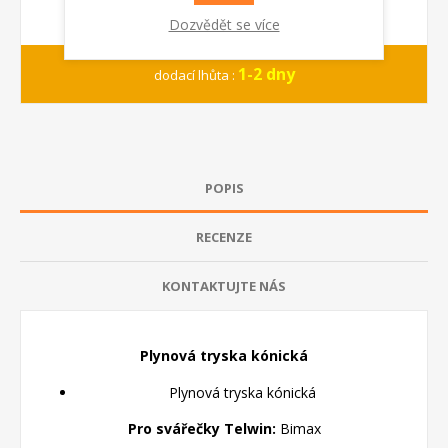
Dozvědět se více
1-2 dny
dodací lhůta :
POPIS
RECENZE
KONTAKTUJTE NÁS
Plynová tryska kónická
Plynová tryska kónická
Pro svářečky Telwin:
Bimax