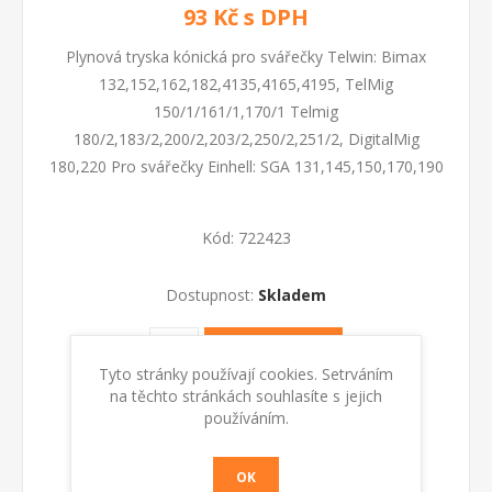
93 Kč s DPH
Plynová tryska kónická pro svářečky Telwin: Bimax
132,152,162,182,4135,4165,4195, TelMig
150/1/161/1,170/1 Telmig
180/2,183/2,200/2,203/2,250/2,251/2, DigitalMig
180,220 Pro svářečky Einhell: SGA 131,145,150,170,190
Kód:
722423
Dostupnost:
Skladem
KOUPIT
Tyto stránky používají cookies. Setrváním
na těchto stránkách souhlasíte s jejich
používáním.
OK