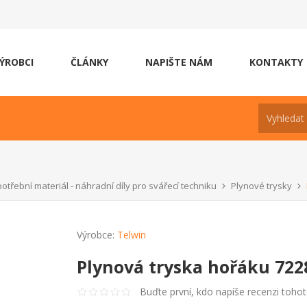
ÝROBCI
ČLÁNKY
NAPIŠTE NÁM
KONTAKTY
otřební materiál - náhradní díly pro svářecí techniku
Plynové trysky
Výrobce:
Telwin
Plynová tryska hořáku 722
Buďte první, kdo napíše recenzi toho