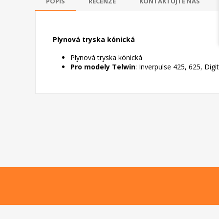
POPIS
RECENZE
KONTAKTUJTE NÁS
Plynová tryska kónická
Plynová tryska kónická
Pro modely Telwin
: Inverpulse 425, 625, Dig