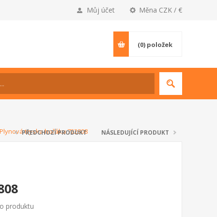
Můj účet
Měna CZK / €
(0)
položek
Plynová tryska hořáku 722808
PŘEDCHOZÍ PRODUKT
NÁSLEDUJÍCÍ PRODUKT
808
to produktu