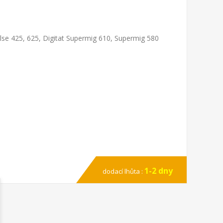
ulse 425, 625, Digitat Supermig 610, Supermig 580
1-2 dny
dodací lhůta :