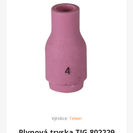
Výrobce:
Telwin
Plynová tryska TIG 802229