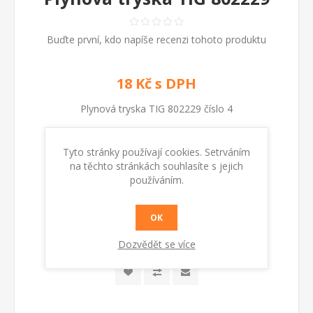
Buďte první, kdo napíše recenzi tohoto produktu
18 Kč s DPH
Plynová tryska TIG 802229 číslo 4
Tyto stránky používají cookies. Setrváním
Kód:
802229
na těchto stránkách souhlasíte s jejich
používáním.
Dostupnost:
Skladem
OK
KOUPIT
Dozvědět se více