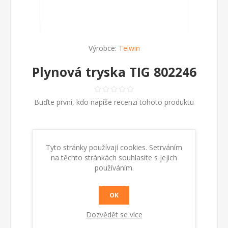
Výrobce:
Telwin
Plynová tryska TIG 802246
Buďte první, kdo napíše recenzi tohoto produktu
30 Kč s DPH
Tyto stránky používají cookies. Setrváním
Plynová tryska TIG 802246 číslo 7
na těchto stránkách souhlasíte s jejich
používáním.
Kód:
802246
OK
Dostupnost:
Skladem
Dozvědět se více