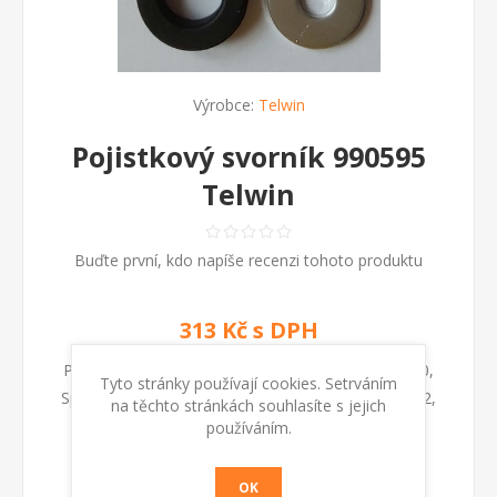
Výrobce:
Telwin
Pojistkový svorník 990595
Telwin
Buďte první, kdo napíše recenzi tohoto produktu
313 Kč s DPH
Pojistkový svorník 990595 Telwin pro Dynamic 620,
Tyto stránky používají cookies. Setrváním
Sprinter 6000, Doctor Start 530, 630, Startzilla 4012,
na těchto stránkách souhlasíte s jejich
9012, 9024
používáním.
OK