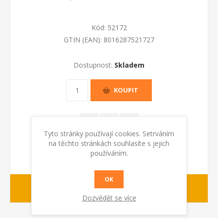
Kód:
52172
GTIN (EAN):
8016287521727
Dostupnost:
Skladem
KOUPIT
Tyto stránky používají cookies. Setrváním
na těchto stránkách souhlasíte s jejich
používáním.
OK
1-2 dny
dodací lhůta :
Dozvědět se více