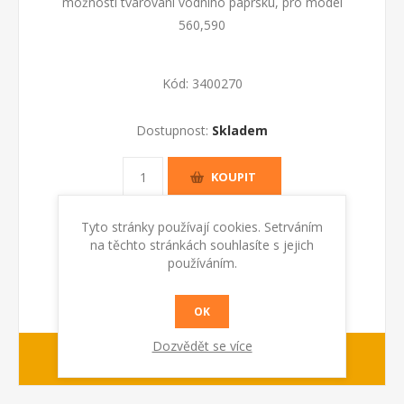
možností tvarování vodního paprsku, pro model
560,590
Kód:
3400270
Dostupnost:
Skladem
KOUPIT
Tyto stránky používají cookies. Setrváním
na těchto stránkách souhlasíte s jejich
používáním.
OK
Dozvědět se více
1-2 dny
dodací lhůta :