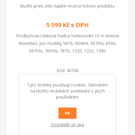
Buďte první, kdo napíše recenzi tohoto produktu
5 599 Kč s DPH
Prodlužovací tlaková hadice horkovodní 15 m Annovi
Reverberi, pro modely 5870, 6640N, 6670N, 6950,
6970N, 7850N, 7870, 1320, 1325, 1380
Kód:
40106
Tyto stránky používají cookies. Setrváním
Dostupnost:
Skladem
na těchto stránkách souhlasíte s jejich
používáním.
KOUPIT
OK
Dozvědět se více