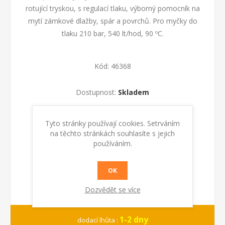
rotující tryskou, s regulací tlaku, výborný pomocník na
mytí zámkové dlažby, spár a povrchů. Pro myčky do
tlaku 210 bar, 540 lt/hod, 90 ºC.
Kód:
46368
Dostupnost:
Skladem
KOUPIT
Tyto stránky používají cookies. Setrváním
na těchto stránkách souhlasíte s jejich
používáním.
OK
Dozvědět se více
1-2 dny
dodací lhůta :