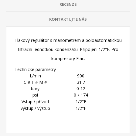
RECENZE
KONTAKTUJTE NÁS
Tlakový regulátor s manometrem a poloautomatickou
filtrační jednotkou kondenzátu
. Připojení 1/2"F. Pro
kompresory Fiac.
Technické parametry
L/min
900
C # F # M #
31.7
bary
0-12
psi
0 ÷ 174
Vstup / přívod
1/2"F
výstup / výstup
1/2"
F