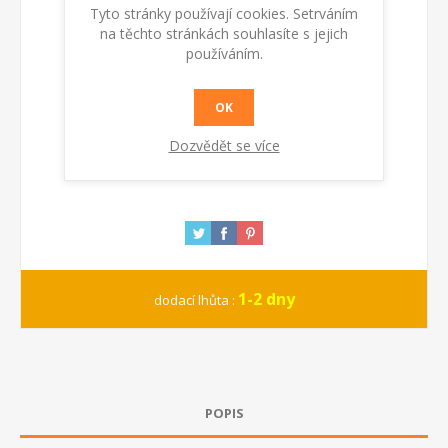
Tyto stránky používají cookies. Setrváním
na těchto stránkách souhlasíte s jejich
Dostupnost:
Skladem
používáním.
KOUPIT
OK
Dozvědět se více
1-2 dny
dodací lhůta :
POPIS