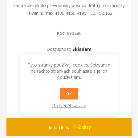
Sada koleček do převodovky posuvu drátu pro svářečky
Telwin: Bimax 4135,4165,4195,132,152,162
Kód:
990286
Dostupnost:
Skladem
Tyto stránky používají cookies. Setrváním
KOUPIT
na těchto stránkách souhlasíte s jejich
používáním.
OK
Dozvědět se více
1-2 dny
dodací lhůta :