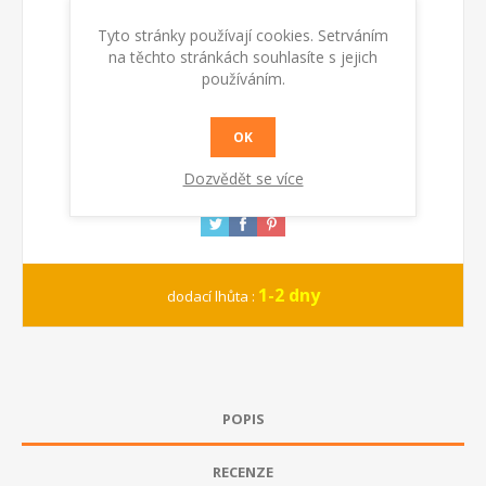
Dostupnost:
Skladem
Tyto stránky používají cookies. Setrváním
na těchto stránkách souhlasíte s jejich
KOUPIT
používáním.
OK
Dozvědět se více
1-2 dny
dodací lhůta :
POPIS
RECENZE