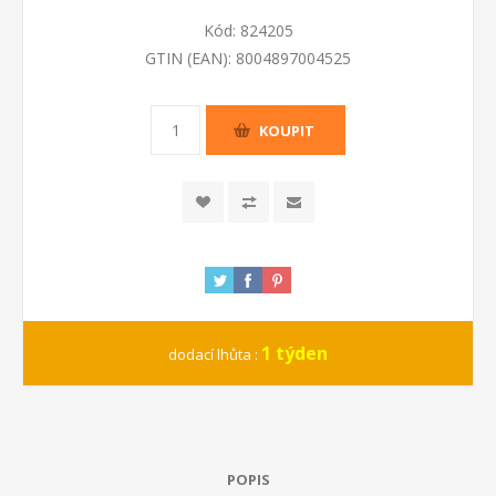
Kód:
824205
GTIN (EAN):
8004897004525
KOUPIT
1 týden
dodací lhůta :
POPIS