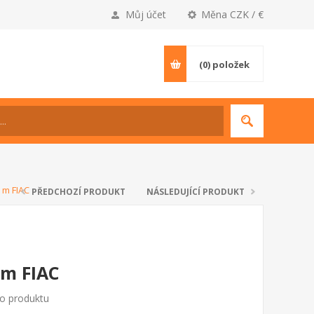
Můj účet
Měna CZK / €
(0)
položek
 m FIAC
PŘEDCHOZÍ PRODUKT
NÁSLEDUJÍCÍ PRODUKT
 m FIAC
to produktu