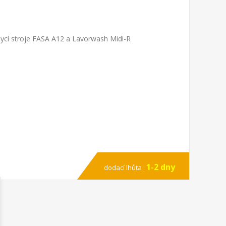
ycí stroje FASA A12 a Lavorwash Midi-R
1-2 dny
dodací lhůta :