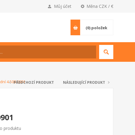
Můj účet
Měna CZK / €
(0)
položek
dní 4.508.0901
PŘEDCHOZÍ PRODUKT
NÁSLEDUJÍCÍ PRODUKT
0901
to produktu