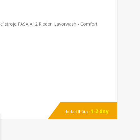
cí stroje FASA A12 Rieder, Lavorwash - Comfort
1-2 dny
dodací lhůta :