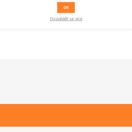
RADY A TIPY
OK
Dozvědět se více