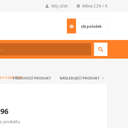
Můj účet
Měna CZK / €
(0)
položek
ní 4.508.1596
PŘEDCHOZÍ PRODUKT
NÁSLEDUJÍCÍ PRODUKT
596
to produktu