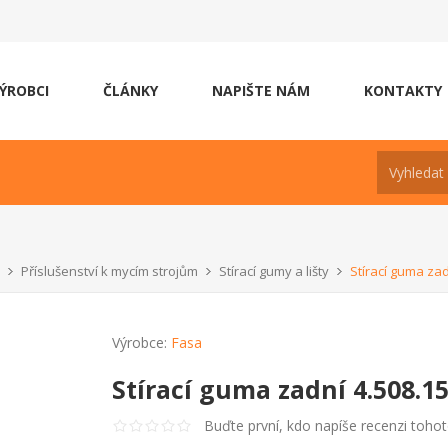
ÝROBCI
ČLÁNKY
NAPIŠTE NÁM
KONTAKTY
Příslušenství k mycím strojům
Stírací gumy a lišty
Stírací guma zad
Výrobce:
Fasa
Stírací guma zadní 4.508.1
Buďte první, kdo napíše recenzi toho