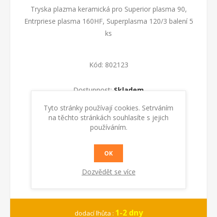
Tryska plazma keramická pro Superior plasma 90,
Entrpriese plasma 160HF, Superplasma 120/3 balení 5
ks
Kód:
802123
Dostupnost:
Skladem
Tyto stránky používají cookies. Setrváním
KOUPIT
na těchto stránkách souhlasíte s jejich
používáním.
OK
Dozvědět se více
1-2 dny
dodací lhůta :