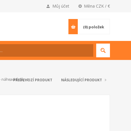
Můj účet
Měna CZK / €
(0)
položek
 náhradní díly
PŘEDCHOZÍ PRODUKT
NÁSLEDUJÍCÍ PRODUKT