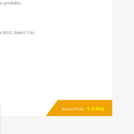
to produktu
80/3, balení 5 ks.
1-2 dny
dodací lhůta :