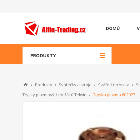
DOMŮ
V
PRODUKTY
Produkty
Svářečky a stroje
Svářecí technika
Sp
Trysky plazmových hořáků Telwin
Tryska plazma 802077