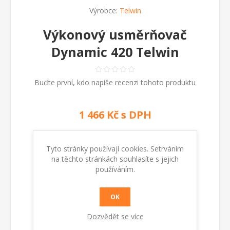
Výrobce:
Telwin
Výkonový usměrňovač
Dynamic 420 Telwin
Buďte první, kdo napíše recenzi tohoto produktu
1 466 Kč s DPH
Výkonový usměrňovač Dynamic 420 Telwin
Tyto stránky používají cookies. Setrváním
na těchto stránkách souhlasíte s jejich
Kód:
980303
používáním.
Dostupnost:
Skladem
OK
Dozvědět se více
KOUPIT