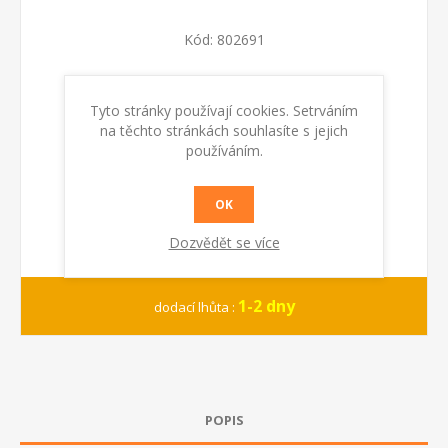
Kód:
802691
KOUPIT
Tyto stránky používají cookies. Setrváním
na těchto stránkách souhlasíte s jejich
používáním.
OK
Dozvědět se více
1-2 dny
dodací lhůta :
POPIS