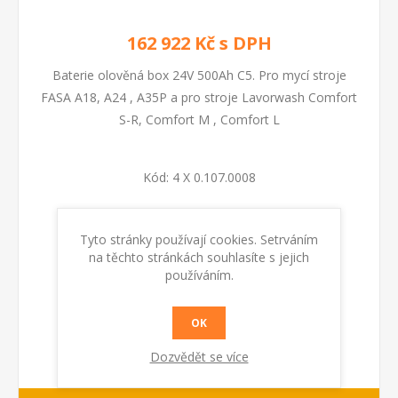
162 922 Kč s DPH
Baterie olověná box 24V 500Ah C5. Pro mycí stroje
FASA A18, A24 , A35P a pro stroje Lavorwash Comfort
S-R, Comfort M , Comfort L
Kód:
4 X 0.107.0008
KOUPIT
Tyto stránky používají cookies. Setrváním
na těchto stránkách souhlasíte s jejich
používáním.
OK
Dozvědět se více